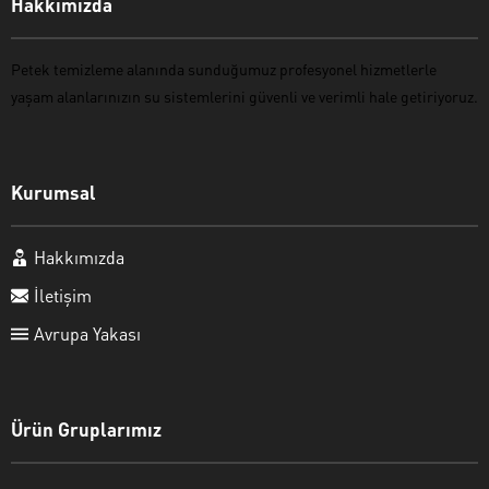
Hakkımızda
Petek temizleme
alanında sunduğumuz profesyonel hizmetlerle
yaşam alanlarınızın su sistemlerini güvenli ve verimli hale getiriyoruz.
Kurumsal
Hakkımızda
İletişim
Avrupa Yakası
Ürün Gruplarımız