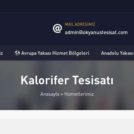
MAIL ADRESİMİZ
admin@okyanustesisat.com
iz
Avrupa Yakası Hizmet Bölgeleri
Anadolu Yakası
Kalorifer Tesisatı
Anasayfa
»
Hizmetlerimiz