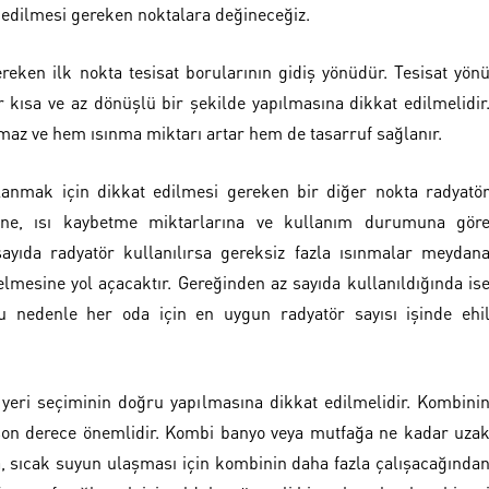
t edilmesi gereken noktalara değineceğiz.
ereken ilk nokta tesisat borularının gidiş yönüdür. Tesisat yön
kısa ve az dönüşlü bir şekilde yapılmasına dikkat edilmelidir
şmaz ve hem ısınma miktarı artar hem de tasarruf sağlanır.
lanmak için dikkat edilmesi gereken bir diğer nokta radyatö
rine, ısı kaybetme miktarlarına ve kullanım durumuna gör
sayıda radyatör kullanılırsa gereksiz fazla ısınmalar meydan
lmesine yol açacaktır. Gereğinden az sayıda kullanıldığında is
u nedenle her oda için en uygun radyatör sayısı işinde ehi
i yeri seçiminin doğru yapılmasına dikkat edilmelidir. Kombini
 son derece önemlidir. Kombi banyo veya mutfağa ne kadar uza
a, sıcak suyun ulaşması için kombinin daha fazla çalışacağında