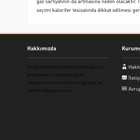
gaz sarfiyatının da artmasına neden olacaktır.
seçimi kalorifer tesisatında dikkat edilmesi ge
Hakkımızda
Kurums
Hakk
Petek temizleme
alanında sunduğumuz
profesyonel hizmetlerle yaşam
İleti
alanlarınızın su sistemlerini güvenli ve
Avru
verimli hale getiriyoruz.