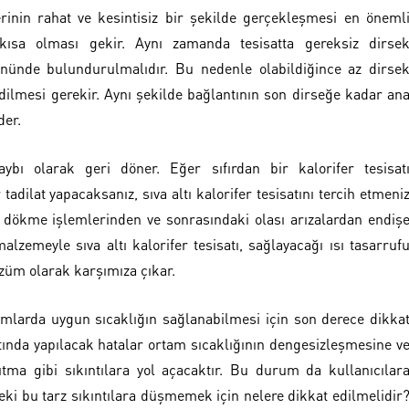
erinin rahat ve kesintisiz bir şekilde gerçekleşmesi en öneml
ce kısa olması gekir. Aynı zamanda tesisatta gereksiz dirse
önünde bulundurulmalıdır. Bu nedenle olabildiğince az dirse
dilmesi gerekir. Aynı şekilde bağlantının son dirseğe kadar an
der.
ybı olarak geri döner. Eğer sıfırdan bir kalorifer tesisat
tadilat yapacaksanız, sıva altı kalorifer tesisatını tercih etmeni
a dökme işlemlerinden ve sonrasındaki olası arızalardan endiş
malzemeyle sıva altı kalorifer tesisatı, sağlayacağı ısı tasarruf
üm olarak karşımıza çıkar.
tamlarda uygun sıcaklığın sağlanabilmesi için son derece dikka
atında yapılacak hatalar ortam sıcaklığının dengesizleşmesine v
ıtma gibi sıkıntılara yol açacaktır. Bu durum da kullanıcılar
eki bu tarz sıkıntılara düşmemek için nelere dikkat edilmelidir