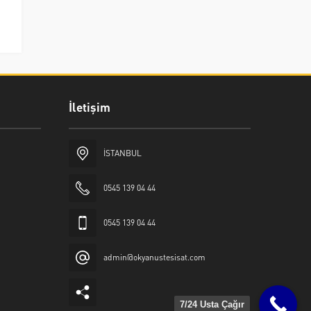
i
İletişim
İSTANBUL
0545 139 04 44
0545 139 04 44
admin@okyanustesisat.com
7/24 Usta Çağır