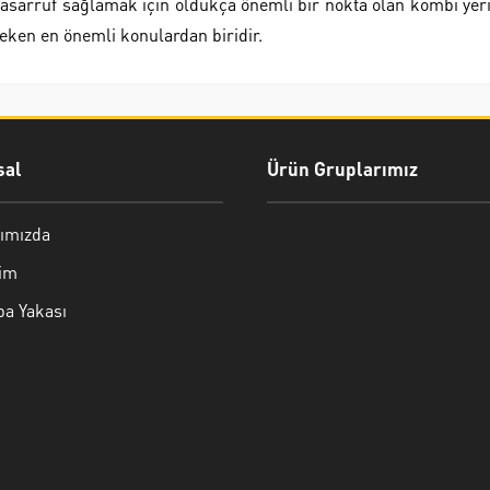
 Tasarruf sağlamak için oldukça önemli bir nokta olan kombi yer
reken en önemli konulardan biridir.
al
Ürün Gruplarımız
ımızda
şim
pa Yakası