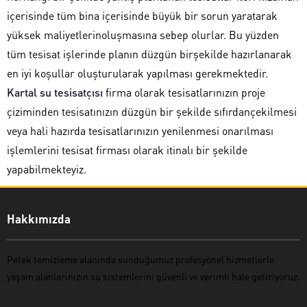
içerisinde tüm bina içerisinde büyük bir sorun yaratarak
yüksek maliyetlerinoluşmasına sebep olurlar. Bu yüzden
tüm tesisat işlerinde planın düzgün birşekilde hazırlanarak
en iyi koşullar oluşturularak yapılması gerekmektedir.
Kartal su tesisatçısı
firma olarak tesisatlarınızın proje
çiziminden tesisatınızın düzgün bir şekilde sıfırdançekilmesi
veya hali hazırda tesisatlarınızın yenilenmesi onarılması
işlemlerini tesisat firması olarak itinalı bir şekilde
yapabilmekteyiz.
Hakkımızda
Petek temizleme
alanında sunduğumuz profesyonel hizmetlerle
yaşam alanlarınızın su sistemlerini güvenli ve verimli hale getiriyoruz.